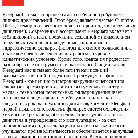
Fleetguard – имя, говорящее само за себя и не требующее
лишних представлений. Этот бренд является частью Cummins
Diesel, всемирно известного лидера в производстве дизельных
двигателей. Современный ассортимент Fleetguard включает в
себя широкий спектр продукции, созданной с применением
передовых технологий: воздушные, топливные и
гидравлические фильтры, фильтры для систем охлаждения, а
также комплексные решения для работы в суровых
климатических условиях. Кроме того, компания предлагает
разнообразные инструменты и аксессуары. Общий каталог
Fleetguard насчитывает более пяти тысяч позиций
высококачественной продукции. Преимущества фильтров
Fleetguard • концепция фильтров накручивающегося типа
сокращает время простоя двигателя и уменьшает потери
масла; • технология перепускных фильтров увеличивает
интервалы между сервисным обслуживанием и, как
следствие, срок эксплуатации двигателя; • именно Fleetguard
первой начала использовать в фильтрах систем охлаждения
химические реактивы, обеспечивающие лучшую защиту
двигателя и упрощающие его эксплуатацию; • за счет
использования водно-сепарационных систем значительно
улучшается производительность и обеспечивается наилучшая
защита компонентов топливных систем. Всегда в наличии