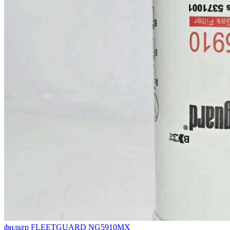
фильтр FLEETGUARD NG5910МХ