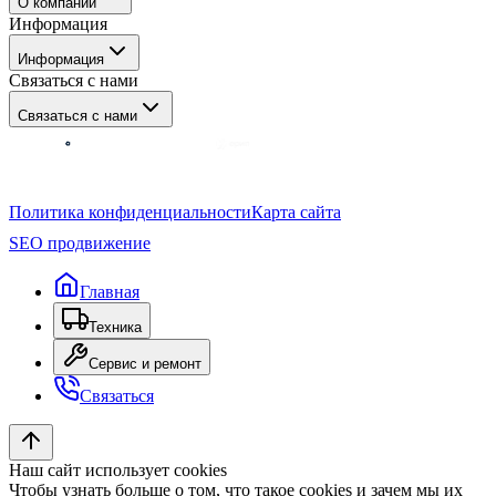
О компании
Навесное оборудование
Информация
Запчасти
Новости
Сервис и ремонт
Информация
Блог
Связаться с нами
Контакты
Связаться с нами
+375
17
388-25-50
Политика конфиденциальности
Карта сайта
+375
44
532-21-55
SEO продвижение
info@tsb.by
Главная
Техника
Пн–Пт: 08:30–17:30
Сервис и ремонт
Связаться
Наш сайт использует cookies
Чтобы узнать больше о том, что такое cookies и зачем мы их