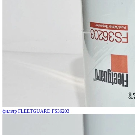
фильтр FLEETGUARD FS36203