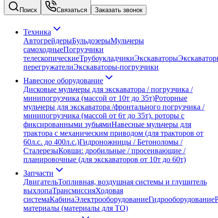
Поиск
Связаться
Заказать звонок
Техника
Автогрейдеры
Бульдозеры
Мульчеры
самоходные
Погрузчики
телескопические
Трубоукладчики
Экскаваторы
Экскаватор
перегружатели
Экскаваторы-погрузчики
Навесное оборудование
Дисковые мульчеры для экскаватора / погрузчика /
минипогрузчика (массой от 10т до 35т)
Роторные
мульчеры для экскаватора /фронтального погрузчика /
минипогрузчика (массой от 6т до 35т). роторы с
фиксированными зубьями
Навесные мульчеры для
трактора с механическим приводом (для тракторов от
60л.с. до 400л.с.)
Гидроножницы / Бетоноломы /
Сталерезы
Ковши: дробильные / просеивающие /
планировочные (для экскаваторов от 10т до 60т)
Запчасти
Двигатель
Топливная, воздушная системы и глушитель
выхлопа
Трансмиссия
Ходовая
система
Кабина
Электрооборудование
Гидрооборудование
материалы (материалы для ТО)