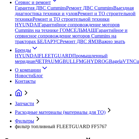
Сервис и ремонт
Гарантия ДВС Cummins
Ремонт ДВС Cummins
Выездная
диагностика техники и узлов
Ремонт и ТО строительной
техники
Ремонт и ТО строительной техники
HYUNDAI
Гарантийное сопровождение моторов
Cummins на технике ГОМСЕЛЬМАШ
Гарантийное и
сервисное сопровождение моторов Cummins на
тракторах БЕЛАРУС
Ремонт ДВС ЯМЗ
Важно знать
Бренды
HYUNDAI
FLEETGUARD
Промышленный
меридиан
ЧЕТРА
UMG
BULL
FMG
HYDROG
Bagela
VTN
Cu
О компании
Новости
Блог
Контакты
Запчасти
Расходные материалы (материалы для ТО)
Фильтры
фильтр топливный FLEETGUARD FF5767