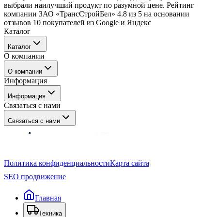
выбрали наилучший продукт по разумной цене. Рейтинг
компании ЗАО «ТрансСтройБел» 4.8 из 5 на основании
отзывов 10 покупателей из Google и Яндекс
Каталог
Каталог
О компании
Техника
О компании
Навесное оборудование
Информация
Запчасти
Новости
Сервис и ремонт
Информация
Блог
Связаться с нами
Контакты
Связаться с нами
+375
17
388-25-50
Политика конфиденциальности
Карта сайта
+375
44
532-21-55
SEO продвижение
info@tsb.by
Главная
Техника