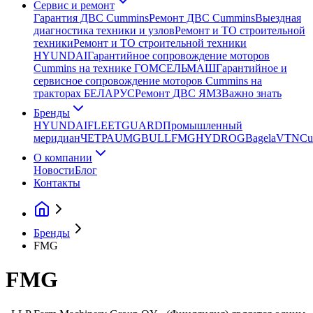
Сервис и ремонт
Гарантия ДВС Cummins
Ремонт ДВС Cummins
Выездная
диагностика техники и узлов
Ремонт и ТО строительной
техники
Ремонт и ТО строительной техники
HYUNDAI
Гарантийное сопровождение моторов
Cummins на технике ГОМСЕЛЬМАШ
Гарантийное и
сервисное сопровождение моторов Cummins на
тракторах БЕЛАРУС
Ремонт ДВС ЯМЗ
Важно знать
Бренды
HYUNDAI
FLEETGUARD
Промышленный
меридиан
ЧЕТРА
UMG
BULL
FMG
HYDROG
Bagela
VTN
Cu
О компании
Новости
Блог
Контакты
Бренды
FMG
FMG