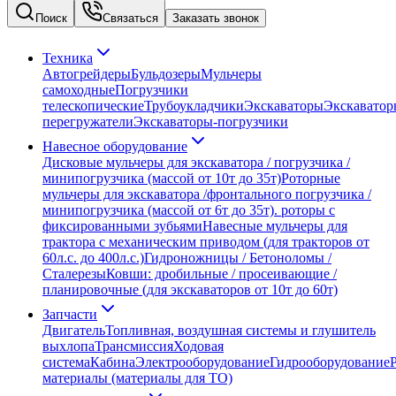
Поиск
Связаться
Заказать звонок
Техника
Автогрейдеры
Бульдозеры
Мульчеры
самоходные
Погрузчики
телескопические
Трубоукладчики
Экскаваторы
Экскаватор
перегружатели
Экскаваторы-погрузчики
Навесное оборудование
Дисковые мульчеры для экскаватора / погрузчика /
минипогрузчика (массой от 10т до 35т)
Роторные
мульчеры для экскаватора /фронтального погрузчика /
минипогрузчика (массой от 6т до 35т). роторы с
фиксированными зубьями
Навесные мульчеры для
трактора с механическим приводом (для тракторов от
60л.с. до 400л.с.)
Гидроножницы / Бетоноломы /
Сталерезы
Ковши: дробильные / просеивающие /
планировочные (для экскаваторов от 10т до 60т)
Запчасти
Двигатель
Топливная, воздушная системы и глушитель
выхлопа
Трансмиссия
Ходовая
система
Кабина
Электрооборудование
Гидрооборудование
материалы (материалы для ТО)