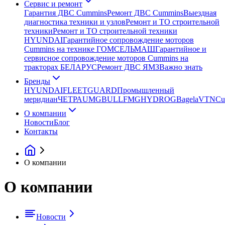
Сервис и ремонт
Гарантия ДВС Cummins
Ремонт ДВС Cummins
Выездная
диагностика техники и узлов
Ремонт и ТО строительной
техники
Ремонт и ТО строительной техники
HYUNDAI
Гарантийное сопровождение моторов
Cummins на технике ГОМСЕЛЬМАШ
Гарантийное и
сервисное сопровождение моторов Cummins на
тракторах БЕЛАРУС
Ремонт ДВС ЯМЗ
Важно знать
Бренды
HYUNDAI
FLEETGUARD
Промышленный
меридиан
ЧЕТРА
UMG
BULL
FMG
HYDROG
Bagela
VTN
Cu
О компании
Новости
Блог
Контакты
О компании
О компании
Новости