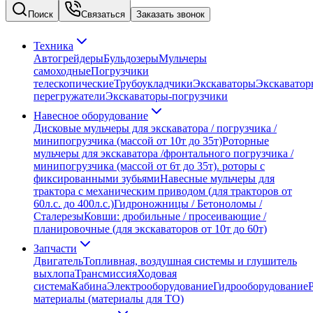
Поиск
Связаться
Заказать звонок
Техника
Автогрейдеры
Бульдозеры
Мульчеры
самоходные
Погрузчики
телескопические
Трубоукладчики
Экскаваторы
Экскаватор
перегружатели
Экскаваторы-погрузчики
Навесное оборудование
Дисковые мульчеры для экскаватора / погрузчика /
минипогрузчика (массой от 10т до 35т)
Роторные
мульчеры для экскаватора /фронтального погрузчика /
минипогрузчика (массой от 6т до 35т). роторы с
фиксированными зубьями
Навесные мульчеры для
трактора с механическим приводом (для тракторов от
60л.с. до 400л.с.)
Гидроножницы / Бетоноломы /
Сталерезы
Ковши: дробильные / просеивающие /
планировочные (для экскаваторов от 10т до 60т)
Запчасти
Двигатель
Топливная, воздушная системы и глушитель
выхлопа
Трансмиссия
Ходовая
система
Кабина
Электрооборудование
Гидрооборудование
материалы (материалы для ТО)