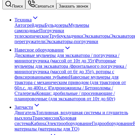
Поиск
Связаться
Заказать звонок
Техника
Автогрейдеры
Бульдозеры
Мульчеры
самоходные
Погрузчики
телескопические
Трубоукладчики
Экскаваторы
Экскаватор
перегружатели
Экскаваторы-погрузчики
Навесное оборудование
Дисковые мульчеры для экскаватора / погрузчика /
минипогрузчика (массой от 10т до 35т)
Роторные
мульчеры для экскаватора /фронтального погрузчика /
минипогрузчика (массой от 6т до 35т). роторы с
фиксированными зубьями
Навесные мульчеры для
трактора с механическим приводом (для тракторов от
60л.с. до 400л.с.)
Гидроножницы / Бетоноломы /
Сталерезы
Ковши: дробильные / просеивающие /
планировочные (для экскаваторов от 10т до 60т)
Запчасти
Двигатель
Топливная, воздушная системы и глушитель
выхлопа
Трансмиссия
Ходовая
система
Кабина
Электрооборудование
Гидрооборудование
материалы (материалы для ТО)