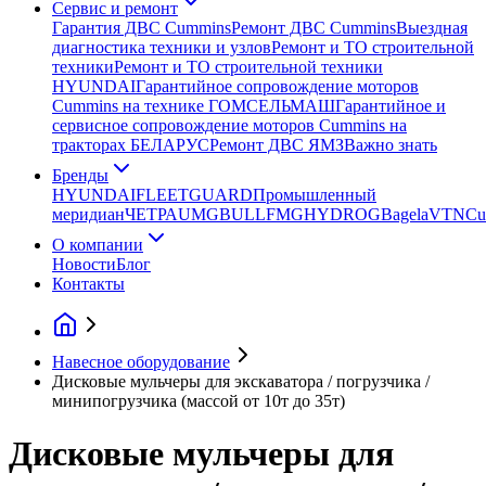
Сервис и ремонт
Гарантия ДВС Cummins
Ремонт ДВС Cummins
Выездная
диагностика техники и узлов
Ремонт и ТО строительной
техники
Ремонт и ТО строительной техники
HYUNDAI
Гарантийное сопровождение моторов
Cummins на технике ГОМСЕЛЬМАШ
Гарантийное и
сервисное сопровождение моторов Cummins на
тракторах БЕЛАРУС
Ремонт ДВС ЯМЗ
Важно знать
Бренды
HYUNDAI
FLEETGUARD
Промышленный
меридиан
ЧЕТРА
UMG
BULL
FMG
HYDROG
Bagela
VTN
Cu
О компании
Новости
Блог
Контакты
Навесное оборудование
Дисковые мульчеры для экскаватора / погрузчика /
минипогрузчика (массой от 10т до 35т)
Дисковые мульчеры для