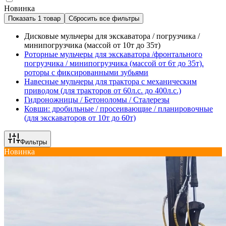
Новинка
Показать 1 товар
Сбросить все фильтры
Дисковые мульчеры для экскаватора / погрузчика /
минипогрузчика (массой от 10т до 35т)
Роторные мульчеры для экскаватора /фронтального
погрузчика / минипогрузчика (массой от 6т до 35т).
роторы с фиксированными зубьями
Навесные мульчеры для трактора с механическим
приводом (для тракторов от 60л.с. до 400л.с.)
Гидроножницы / Бетоноломы / Сталерезы
Ковши: дробильные / просеивающие / планировочные
(для экскаваторов от 10т до 60т)
Фильтры
Новинка