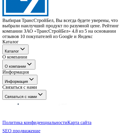
Выбирая ТрансСтройБел, Вы всегда будете уверены, что
выбрали наилучший продукт по разумной цене. Рейтинг
компании ЗАО «ТрансСтройБел» 4.8 из 5 на основании
отзывов 10 покупателей из Google и Яндекс
Каталог
Каталог
О компании
Техника
О компании
Навесное оборудование
Информация
Запчасти
Новости
Сервис и ремонт
Информация
Блог
Связаться с нами
Контакты
Связаться с нами
+375
17
388-25-50
Политика конфиденциальности
Карта сайта
+375
44
532-21-55
SEO продвижение