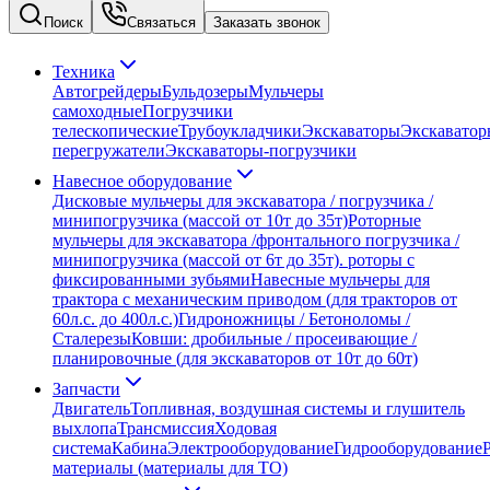
Поиск
Связаться
Заказать звонок
Техника
Автогрейдеры
Бульдозеры
Мульчеры
самоходные
Погрузчики
телескопические
Трубоукладчики
Экскаваторы
Экскаватор
перегружатели
Экскаваторы-погрузчики
Навесное оборудование
Дисковые мульчеры для экскаватора / погрузчика /
минипогрузчика (массой от 10т до 35т)
Роторные
мульчеры для экскаватора /фронтального погрузчика /
минипогрузчика (массой от 6т до 35т). роторы с
фиксированными зубьями
Навесные мульчеры для
трактора с механическим приводом (для тракторов от
60л.с. до 400л.с.)
Гидроножницы / Бетоноломы /
Сталерезы
Ковши: дробильные / просеивающие /
планировочные (для экскаваторов от 10т до 60т)
Запчасти
Двигатель
Топливная, воздушная системы и глушитель
выхлопа
Трансмиссия
Ходовая
система
Кабина
Электрооборудование
Гидрооборудование
материалы (материалы для ТО)