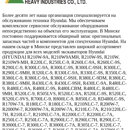
Более десяти лет наша организация специализируется на
обслуживании техники Hyundai. Мы обеспечиваем
комплексное сервисное обслуживание оборудования
непосредственно на объектах его эксплуатации. В Минске
постоянно поддерживается обширный запас оригинальных
запасных частей и компонентов для спецтехники Hyundai. На
нашем складе в Минске представлен широкий ассортимент
продукции для всех моделей экскаваторов Hyundai
(HYUNDAI R210W-9A, R210W9AMH, R210W-9S, R210W,
R210W9-MH, R220LC, R250LC-9, R260LC-9A, R260LC-9S,
R290LC-9, R300LC-9A, R300LC-9S, R300LC-9SH, R300LC,
R290LC-9MH, R320LC-9, R330LC-9A, R330LC-9S, R350LC-9,
R380LC-9, R380LC-9A, R380LC-9SH, R380LC-9DM, R380LC,
R380LC-9MH, R430LC-9, R430LC-9SH, R430LC-9A, R480LC-
9, R480LC-9A, R480LC-9S, R480LCBM, R480LC, R480LC-
9MH, R520LC-9, R505LVS, R520LC-9A, R520LC-9S, R520LC,
R520LC-9VS, R700LC-9, R800LC-9, R850LC-9, RD480LC-9S,
R170W-7A, R180LC-7, R180LC-7A, R210NLC-7, R200W-7,
R2000W-7, R2000W-7A, R200W-7A, R210LC-7A, R210/220LC-
7H, R210LC-7, R210NLC-7A, R2200LC-7, R2200LC-7A,
R250LC-7, R250LC-7A, R2900LC-7, R290LC7H, R290LC-7,
R3000LC-7, R300LC-7, R3000LC-7A, R305LC-7, R320LC-7,