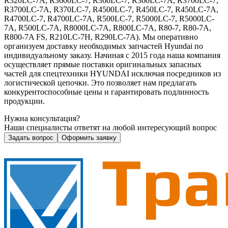
R320LC-7A, R3600LC-7, R360LC-7, R360LC-7A, R3700LC-7,
R3700LC-7A, R370LC-7, R4500LC-7, R450LC-7, R450LC-7A,
R4700LC-7, R4700LC-7A, R500LC-7, R5000LC-7, R5000LC-
7A, R500LC-7A, R8000LC-7A, R800LC-7A, R80-7, R80-7A,
R800-7A FS, R210LC-7H, R290LC-7A). Мы оперативно
организуем доставку необходимых запчастей Hyundai по
индивидуальному заказу. Начиная с 2015 года наша компания
осуществляет прямые поставки оригинальных запасных
частей для спецтехники HYUNDAI исключая посредников из
логистической цепочки. Это позволяет нам предлагать
конкурентоспособные цены и гарантировать подлинность
продукции.
Нужна консультация?
Наши специалисты ответят на любой интересующий вопрос
Задать вопрос
Оформить заявку