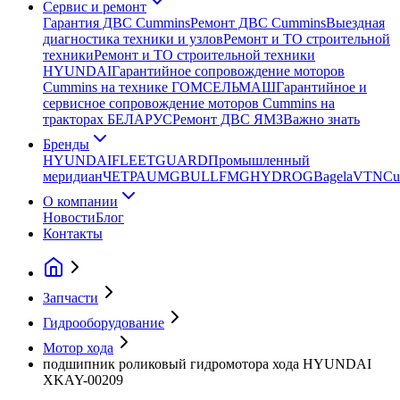
Сервис и ремонт
Гарантия ДВС Cummins
Ремонт ДВС Cummins
Выездная
диагностика техники и узлов
Ремонт и ТО строительной
техники
Ремонт и ТО строительной техники
HYUNDAI
Гарантийное сопровождение моторов
Cummins на технике ГОМСЕЛЬМАШ
Гарантийное и
сервисное сопровождение моторов Cummins на
тракторах БЕЛАРУС
Ремонт ДВС ЯМЗ
Важно знать
Бренды
HYUNDAI
FLEETGUARD
Промышленный
меридиан
ЧЕТРА
UMG
BULL
FMG
HYDROG
Bagela
VTN
Cu
О компании
Новости
Блог
Контакты
Запчасти
Гидрооборудование
Мотор хода
подшипник роликовый гидромотора хода HYUNDAI
XKAY-00209