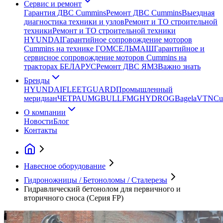
Сервис и ремонт
Гарантия ДВС Cummins
Ремонт ДВС Cummins
Выездная
диагностика техники и узлов
Ремонт и ТО строительной
техники
Ремонт и ТО строительной техники
HYUNDAI
Гарантийное сопровождение моторов
Cummins на технике ГОМСЕЛЬМАШ
Гарантийное и
сервисное сопровождение моторов Cummins на
тракторах БЕЛАРУС
Ремонт ДВС ЯМЗ
Важно знать
Бренды
HYUNDAI
FLEETGUARD
Промышленный
меридиан
ЧЕТРА
UMG
BULL
FMG
HYDROG
Bagela
VTN
Cu
О компании
Новости
Блог
Контакты
Навесное оборудование
Гидроножницы / Бетоноломы / Сталерезы
Гидравлический бетонолом для первичного и
вторичного сноса (Серия FP)