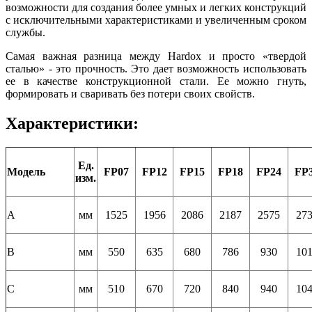
возможности для создания более умных и легких конструкций
с исключительными характеристиками и увеличенным сроком
службы.
Самая важная разница между Hardox и просто «твердой
сталью» - это прочность. Это дает возможность использовать
ее в качестве конструкционной стали. Ее можно гнуть,
формировать и сваривать без потери своих свойств.
Характеристики:
Ед.
Модель
FP07
FP12
FP15
FP18
FP24
FP
изм.
A
мм
1525
1956
2086
2187
2575
27
B
мм
550
635
680
786
930
10
C
мм
510
670
720
840
940
10