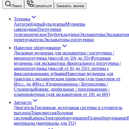
Поиск
Связаться
Заказать звонок
Техника
Автогрейдеры
Бульдозеры
Мульчеры
самоходные
Погрузчики
телескопические
Трубоукладчики
Экскаваторы
Экскаватор
перегружатели
Экскаваторы-погрузчики
Навесное оборудование
Дисковые мульчеры для экскаватора / погрузчика /
минипогрузчика (массой от 10т до 35т)
Роторные
мульчеры для экскаватора /фронтального погрузчика /
минипогрузчика (массой от 6т до 35т). роторы с
фиксированными зубьями
Навесные мульчеры для
трактора с механическим приводом (для тракторов от
60л.с. до 400л.с.)
Гидроножницы / Бетоноломы /
Сталерезы
Ковши: дробильные / просеивающие /
планировочные (для экскаваторов от 10т до 60т)
Запчасти
Двигатель
Топливная, воздушная системы и глушитель
выхлопа
Трансмиссия
Ходовая
система
Кабина
Электрооборудование
Гидрооборудование
материалы (материалы для ТО)