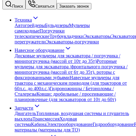
Поиск
Связаться
Заказать звонок
Техника
Автогрейдеры
Бульдозеры
Мульчеры
самоходные
Погрузчики
телескопические
Трубоукладчики
Экскаваторы
Экскаватор
перегружатели
Экскаваторы-погрузчики
Навесное оборудование
Дисковые мульчеры для экскаватора / погрузчика /
минипогрузчика (массой от 10т до 35т)
Роторные
мульчеры для экскаватора /фронтального погрузчика /
минипогрузчика (массой от 6т до 35т). роторы с
фиксированными зубьями
Навесные мульчеры для
трактора с механическим приводом (для тракторов от
60л.с. до 400л.с.)
Гидроножницы / Бетоноломы /
Сталерезы
Ковши: дробильные / просеивающие /
планировочные (для экскаваторов от 10т до 60т)
Запчасти
Двигатель
Топливная, воздушная системы и глушитель
выхлопа
Трансмиссия
Ходовая
система
Кабина
Электрооборудование
Гидрооборудование
материалы (материалы для ТО)