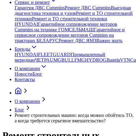
Сервис и ремонт
Гарантия ДВС Cummins
Ремонт ДВС Cummins
Выездная
диагностика техники и узлов
Ремонт и ТО строительной
техники
Ремонт и ТО строительной техники
HYUNDAI
Гарантийное сопровождение моторов
Cummins на технике ГОМСЕЛЬМАШ
Гарантийное и
сервисное сопровождение моторов Cummins на
тракторах БЕЛАРУС
Ремонт ДВС ЯМЗ
Важно знать
Бренды
HYUNDAI
FLEETGUARD
Промышленный
меридиан
ЧЕТРА
UMG
BULL
FMG
HYDROG
Bagela
VTN
Cu
О компании
Новости
Блог
Контакты
О компании
Блог
Ремонт строительных машин: когда можно обойтись ТО,
а когда требуется серьезное вмешательство?
Ремонт строительных