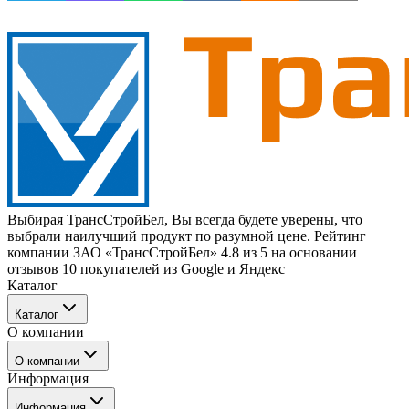
Выбирая ТрансСтройБел, Вы всегда будете уверены, что
выбрали наилучший продукт по разумной цене. Рейтинг
компании ЗАО «ТрансСтройБел» 4.8 из 5 на основании
отзывов 10 покупателей из Google и Яндекс
Каталог
Каталог
О компании
Техника
О компании
Навесное оборудование
Информация
Запчасти
Новости
Сервис и ремонт
Информация